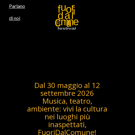
Parlano
di noi
Home
Calendario
Rocc
2026
Sor
Dal 30 maggio al 12
settembre 2026
Musica, teatro,
ambiente: vivi la cultura
nei luoghi più
inaspettati,
FuoriDalComune!